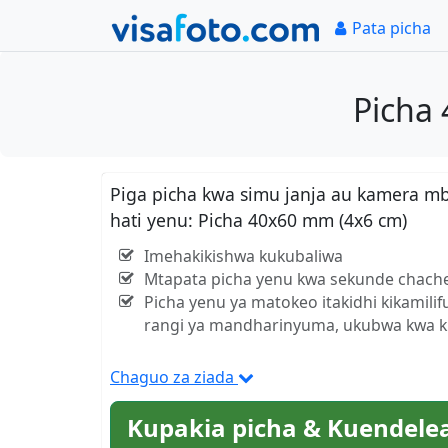
Pata picha
Picha
Piga picha kwa simu janja au kamera m
hati yenu: Picha 40x60 mm (4x6 cm)
Imehakikishwa kukubaliwa
Mtapata picha yenu kwa sekunde chach
Picha yenu ya matokeo itakidhi kikamili
rangi ya mandharinyuma, ukubwa kwa kil
Chaguo za ziada
Kupakia picha & Kuendele