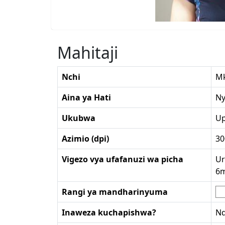
Mahitaji
Nchi
M
Aina ya Hati
Ny
Ukubwa
Up
Azimio (dpi)
30
Vigezo vya ufafanuzi wa picha
Ur
6
Rangi ya mandharinyuma
Inaweza kuchapishwa?
Nd