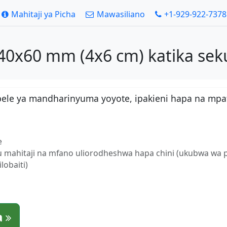
Mahitaji ya Picha
Mawasiliano
+1-929-922-7378
 40x60 mm (4x6 cm) katika sek
bele ya mandharinyuma yoyote, ipakieni hapa na mpa
e
fu mahitaji na mfano uliorodheshwa hapa chini (ukubwa wa 
obaiti)
a