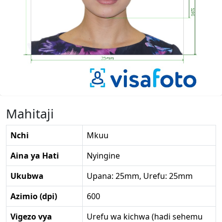
Mahitaji
Nchi
Mkuu
Aina ya Hati
Nyingine
Ukubwa
Upana: 25mm, Urefu: 25mm
Azimio (dpi)
600
Vigezo vya
Urefu wa kichwa (hadi sehemu