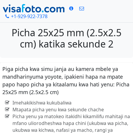
+1-929-922-7378
Picha 25x25 mm (2.5x2.5
cm) katika sekunde 2
Piga picha kwa simu janja au kamera mbele ya
mandharinyuma yoyote, ipakieni hapa na mpate
papo hapo picha ya kitaalamu kwa hati yenu: Picha
25x25 mm (2.5x2.5 cm)
Imehakikishwa kukubaliwa
Mtapata picha yenu kwa sekunde chache
Picha yenu ya matokeo itakidhi kikamilifu mahitaji na
mfano uliorodheshwa hapa chini (ukubwa wa picha,
ukubwa wa kichwa, nafasi ya macho, rangi ya