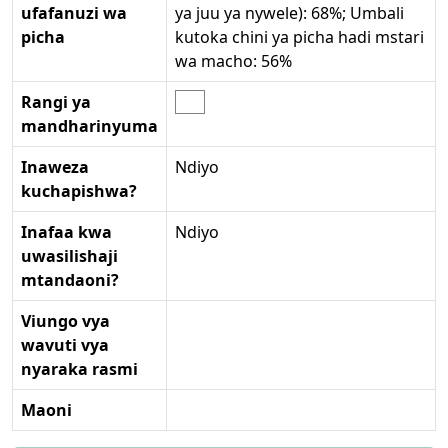
ufafanuzi wa
ya juu ya nywele): 68%; Umbali
picha
kutoka chini ya picha hadi mstari
wa macho: 56%
Rangi ya
mandharinyuma
Inaweza
Ndiyo
kuchapishwa?
Inafaa kwa
Ndiyo
uwasilishaji
mtandaoni?
Viungo vya
wavuti vya
nyaraka rasmi
Maoni