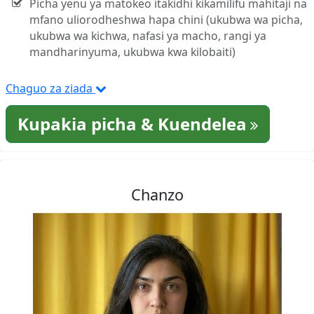
Picha yenu ya matokeo itakidhi kikamilifu mahitaji na
mfano uliorodheshwa hapa chini (ukubwa wa picha,
ukubwa wa kichwa, nafasi ya macho, rangi ya
mandharinyuma, ukubwa kwa kilobaiti)
Chaguo za ziada
Kupakia picha & Kuendelea
Chanzo