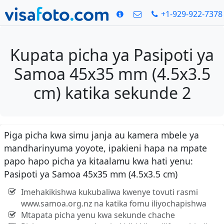
+1-929-922-7378
Kupata picha ya Pasipoti ya
Samoa 45x35 mm (4.5x3.5
cm) katika sekunde 2
Piga picha kwa simu janja au kamera mbele ya
mandharinyuma yoyote, ipakieni hapa na mpate
papo hapo picha ya kitaalamu kwa hati yenu:
Pasipoti ya Samoa 45x35 mm (4.5x3.5 cm)
Imehakikishwa kukubaliwa kwenye tovuti rasmi
www.samoa.org.nz na katika fomu iliyochapishwa
Mtapata picha yenu kwa sekunde chache