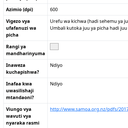
Azimio (dpi)
600
Vigezo vya
Urefu wa kichwa (hadi sehemu ya ju
ufafanuzi wa
Umbali kutoka juu ya picha hadi ju
picha
Rangi ya
mandharinyuma
Inaweza
Ndiyo
kuchapishwa?
Inafaa kwa
Ndiyo
uwasilishaji
mtandaoni?
Viungo vya
http://www.samoa.org.nz/pdfs/20
wavuti vya
nyaraka rasmi