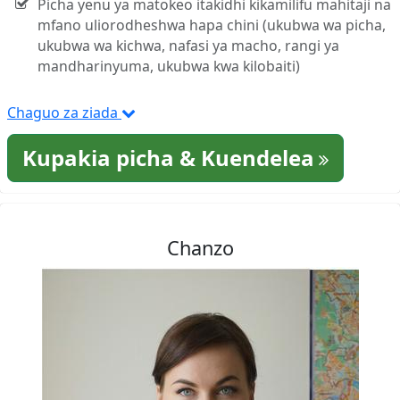
Picha yenu ya matokeo itakidhi kikamilifu mahitaji na
mfano uliorodheshwa hapa chini (ukubwa wa picha,
ukubwa wa kichwa, nafasi ya macho, rangi ya
mandharinyuma, ukubwa kwa kilobaiti)
Chaguo za ziada
Kupakia picha & Kuendelea
Chanzo