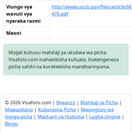
Viungo vya
http://www.uscis.gov/files/article/M
wavuti vya
476.pdf
nyaraka rasmi
Maoni
Msijali kuhusu mahitaji ya ukubwa wa picha.
Visafoto.com inahakikisha kufuata. Inatengeneza
picha sahihi na kurekebisha mandharinyuma.
© 2026 Visafoto.com |
Mwanzo
|
Mahitaji ya Picha
|
Mawasiliano
|
Kuboresha Picha
|
Mwongozo wa
mpiga picha
|
Masharti ya Huduma
|
Lugha zingine
|
Blogu