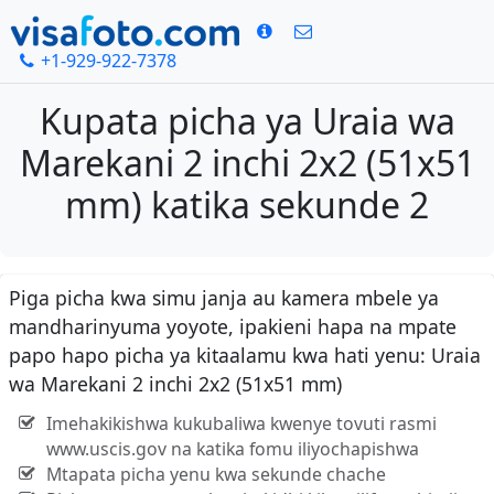
+1-929-922-7378
Kupata picha ya Uraia wa
Marekani 2 inchi 2x2 (51x51
mm) katika sekunde 2
Piga picha kwa simu janja au kamera mbele ya
mandharinyuma yoyote, ipakieni hapa na mpate
papo hapo picha ya kitaalamu kwa hati yenu: Uraia
wa Marekani 2 inchi 2x2 (51x51 mm)
Imehakikishwa kukubaliwa kwenye tovuti rasmi
www.uscis.gov na katika fomu iliyochapishwa
Mtapata picha yenu kwa sekunde chache