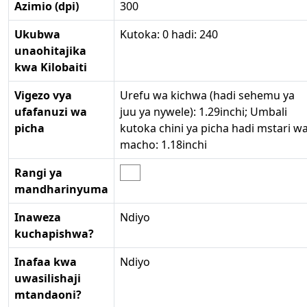
Azimio (dpi)
300
Ukubwa
Kutoka: 0 hadi: 240
unaohitajika
kwa Kilobaiti
Vigezo vya
Urefu wa kichwa (hadi sehemu ya
ufafanuzi wa
juu ya nywele): 1.29inchi; Umbali
picha
kutoka chini ya picha hadi mstari w
macho: 1.18inchi
Rangi ya
mandharinyuma
Inaweza
Ndiyo
kuchapishwa?
Inafaa kwa
Ndiyo
uwasilishaji
mtandaoni?