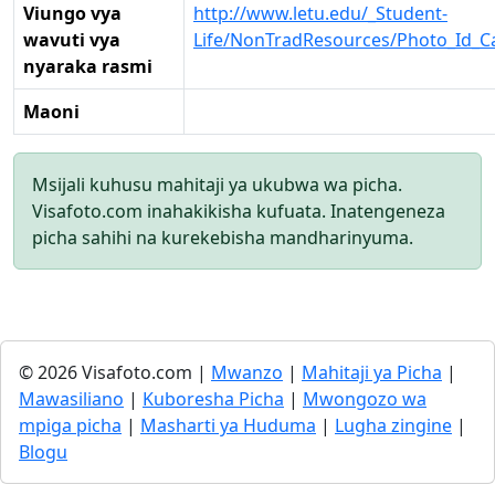
Viungo vya
http://www.letu.edu/_Student-
wavuti vya
Life/NonTradResources/Photo_Id_C
nyaraka rasmi
Maoni
Msijali kuhusu mahitaji ya ukubwa wa picha.
Visafoto.com inahakikisha kufuata. Inatengeneza
picha sahihi na kurekebisha mandharinyuma.
© 2026 Visafoto.com |
Mwanzo
|
Mahitaji ya Picha
|
Mawasiliano
|
Kuboresha Picha
|
Mwongozo wa
mpiga picha
|
Masharti ya Huduma
|
Lugha zingine
|
Blogu