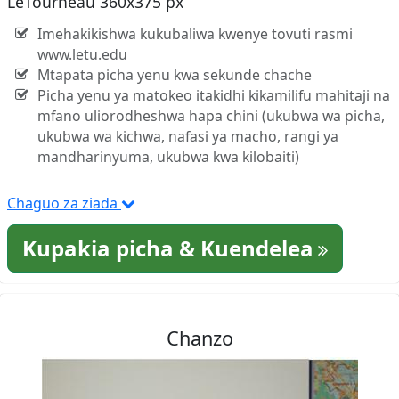
LeTourneau 360x375 px
Imehakikishwa kukubaliwa kwenye tovuti rasmi
www.letu.edu
Mtapata picha yenu kwa sekunde chache
Picha yenu ya matokeo itakidhi kikamilifu mahitaji na
mfano uliorodheshwa hapa chini (ukubwa wa picha,
ukubwa wa kichwa, nafasi ya macho, rangi ya
mandharinyuma, ukubwa kwa kilobaiti)
Chaguo za ziada
Kupakia picha & Kuendelea
Chanzo