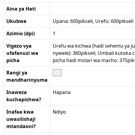
Aina ya Hati
Ukubwa
Upana: 600pikseli, Urefu: 600pikseli
Azimio (dpi)
1
Vigezo vya
Urefu wa kichwa (hadi sehemu ya ju
ufafanuzi wa
nywele): 360pikseli; Umbali kutoka c
picha
picha hadi mstari wa macho: 375piks
Rangi ya
mandharinyuma
Inaweza
Hapana
kuchapishwa?
Inafaa kwa
Ndiyo
uwasilishaji
mtandaoni?