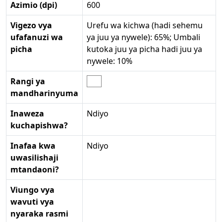
Azimio (dpi)
600
Vigezo vya
Urefu wa kichwa (hadi sehemu
ufafanuzi wa
ya juu ya nywele): 65%; Umbali
picha
kutoka juu ya picha hadi juu ya
nywele: 10%
Rangi ya
mandharinyuma
Inaweza
Ndiyo
kuchapishwa?
Inafaa kwa
Ndiyo
uwasilishaji
mtandaoni?
Viungo vya
wavuti vya
nyaraka rasmi