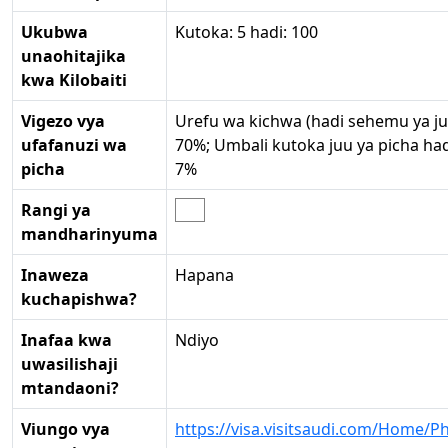
Ukubwa
Kutoka: 5 hadi: 100
unaohitajika
kwa Kilobaiti
Vigezo vya
Urefu wa kichwa (hadi sehemu ya ju
ufafanuzi wa
70%; Umbali kutoka juu ya picha had
picha
7%
Rangi ya
mandharinyuma
Inaweza
Hapana
kuchapishwa?
Inafaa kwa
Ndiyo
uwasilishaji
mtandaoni?
Viungo vya
https://visa.visitsaudi.com/Home/P