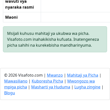
wavuti vya
nyaraka rasmi
Maoni
Msijali kuhusu mahitaji ya ukubwa wa picha.
Visafoto.com inahakikisha kufuata. Inatengeneza
picha sahihi na kurekebisha mandharinyuma.
© 2026 Visafoto.com |
Mwanzo
|
Mahitaji ya Picha
|
Mawasiliano
|
Kuboresha Picha
|
Mwongozo wa
mpiga picha
|
Masharti ya Huduma
|
Lugha zingine
|
Blogu