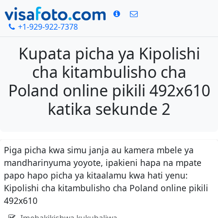
+1-929-922-7378
Kupata picha ya Kipolishi
cha kitambulisho cha
Poland online pikili 492x610
katika sekunde 2
Piga picha kwa simu janja au kamera mbele ya
mandharinyuma yoyote, ipakieni hapa na mpate
papo hapo picha ya kitaalamu kwa hati yenu:
Kipolishi cha kitambulisho cha Poland online pikili
492x610