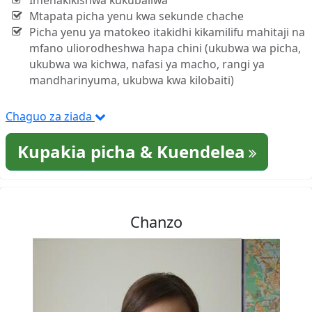
Imehakikishwa kukubaliwa
Mtapata picha yenu kwa sekunde chache
Picha yenu ya matokeo itakidhi kikamilifu mahitaji na
mfano uliorodheshwa hapa chini (ukubwa wa picha,
ukubwa wa kichwa, nafasi ya macho, rangi ya
mandharinyuma, ukubwa kwa kilobaiti)
Chaguo za ziada
Kupakia picha & Kuendelea
Chanzo