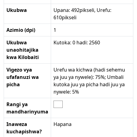
Ukubwa
Upana: 492pikseli, Urefu:
610pikseli
Azimio (dpi)
1
Ukubwa
Kutoka: 0 hadi: 2560
unaohitajika
kwa Kilobaiti
Vigezo vya
Urefu wa kichwa (hadi sehemu
ufafanuzi wa
ya juu ya nywele): 75%; Umbali
picha
kutoka juu ya picha hadi juu ya
nywele: 5%
Rangi ya
mandharinyuma
Inaweza
Hapana
kuchapishwa?