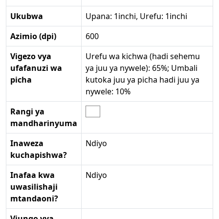
Ukubwa
Upana: 1inchi, Urefu: 1inchi
Azimio (dpi)
600
Vigezo vya
Urefu wa kichwa (hadi sehemu
ufafanuzi wa
ya juu ya nywele): 65%; Umbali
picha
kutoka juu ya picha hadi juu ya
nywele: 10%
Rangi ya
mandharinyuma
Inaweza
Ndiyo
kuchapishwa?
Inafaa kwa
Ndiyo
uwasilishaji
mtandaoni?
Viungo vya