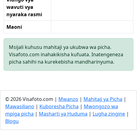
wavuti vya
nyaraka rasmi
Maoni
Msijali kuhusu mahitaji ya ukubwa wa picha.
Visafoto.com inahakikisha kufuata. Inatengeneza
picha sahihi na kurekebisha mandharinyuma.
© 2026 Visafoto.com |
Mwanzo
|
Mahitaji ya Picha
|
Mawasiliano
|
Kuboresha Picha
|
Mwongozo wa
mpiga picha
|
Masharti ya Huduma
|
Lugha zingine
|
Blogu