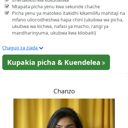
Imehakikishwa kukubaliwa
Mtapata picha yenu kwa sekunde chache
Picha yenu ya matokeo itakidhi kikamilifu mahitaji na
mfano uliorodheshwa hapa chini (ukubwa wa picha,
ukubwa wa kichwa, nafasi ya macho, rangi ya
mandharinyuma, ukubwa kwa kilobaiti)
Chaguo za ziada
Kupakia picha & Kuendelea
Chanzo