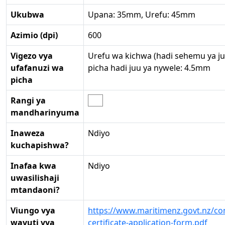
Ukubwa
Upana: 35mm, Urefu: 45mm
Azimio (dpi)
600
Vigezo vya
Urefu wa kichwa (hadi sehemu ya ju
ufafanuzi wa
picha hadi juu ya nywele: 4.5mm
picha
Rangi ya
mandharinyuma
Inaweza
Ndiyo
kuchapishwa?
Inafaa kwa
Ndiyo
uwasilishaji
mtandaoni?
Viungo vya
https://www.maritimenz.govt.nz/co
wavuti vya
certificate-application-form.pdf