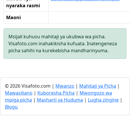
nyaraka rasmi
Maoni
Msijali kuhusu mahitaji ya ukubwa wa picha.
Visafoto.com inahakikisha kufuata. Inatengeneza
picha sahihi na kurekebisha mandharinyuma.
© 2026 Visafoto.com |
Mwanzo
|
Mahitaji ya Picha
|
Mawasiliano
|
Kuboresha Picha
|
Mwongozo wa
mpiga picha
|
Masharti ya Huduma
|
Lugha zingine
|
Blogu