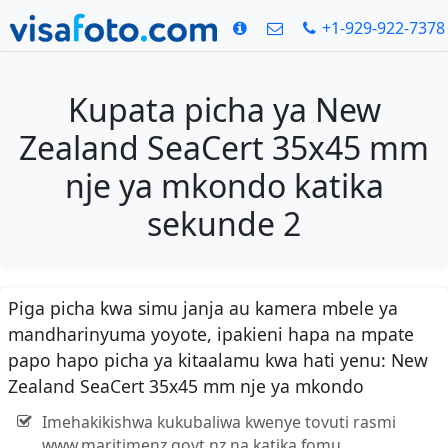
+1-929-922-7378
Kupata picha ya New
Zealand SeaCert 35x45 mm
nje ya mkondo katika
sekunde 2
Piga picha kwa simu janja au kamera mbele ya
mandharinyuma yoyote, ipakieni hapa na mpate
papo hapo picha ya kitaalamu kwa hati yenu: New
Zealand SeaCert 35x45 mm nje ya mkondo
Imehakikishwa kukubaliwa kwenye tovuti rasmi
www.maritimenz.govt.nz na katika fomu