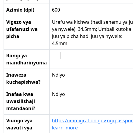
Azimio (dpi)
600
Vigezo vya
Urefu wa kichwa (hadi sehemu ya j
ufafanuzi wa
ya nywele): 34.5mm; Umbali kutoka
picha
juu ya picha hadi juu ya nywele:
4.5mm
Rangi ya
mandharinyuma
Inaweza
Ndiyo
kuchapishwa?
Inafaa kwa
Ndiyo
uwasilishaji
mtandaoni?
Viungo vya
https://immigration.gov.ng/passpor
wavuti vya
learn_more