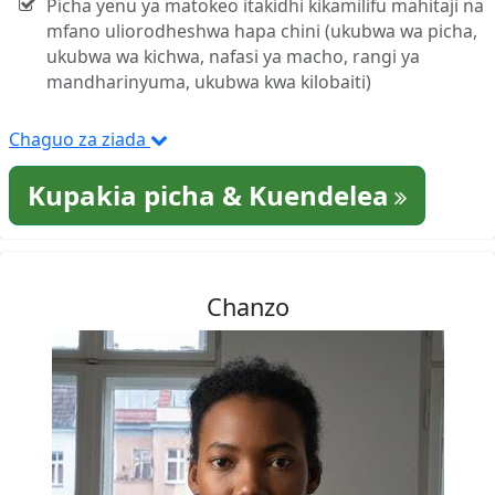
Picha yenu ya matokeo itakidhi kikamilifu mahitaji na
mfano uliorodheshwa hapa chini (ukubwa wa picha,
ukubwa wa kichwa, nafasi ya macho, rangi ya
mandharinyuma, ukubwa kwa kilobaiti)
Chaguo za ziada
Kupakia picha & Kuendelea
Chanzo