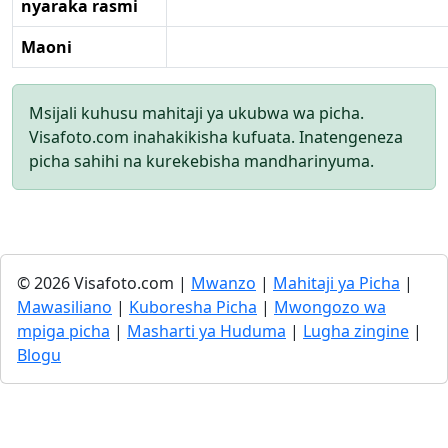
nyaraka rasmi
Maoni
Msijali kuhusu mahitaji ya ukubwa wa picha.
Visafoto.com inahakikisha kufuata. Inatengeneza
picha sahihi na kurekebisha mandharinyuma.
© 2026 Visafoto.com |
Mwanzo
|
Mahitaji ya Picha
|
Mawasiliano
|
Kuboresha Picha
|
Mwongozo wa
mpiga picha
|
Masharti ya Huduma
|
Lugha zingine
|
Blogu