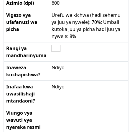
Azimio (dpi)
600
Vigezo vya
Urefu wa kichwa (hadi sehemu
ufafanuzi wa
ya juu ya nywele): 70%; Umbali
picha
kutoka juu ya picha hadi juu ya
nywele: 8%
Rangi ya
mandharinyuma
Inaweza
Ndiyo
kuchapishwa?
Inafaa kwa
Ndiyo
uwasilishaji
mtandaoni?
Viungo vya
wavuti vya
nyaraka rasmi