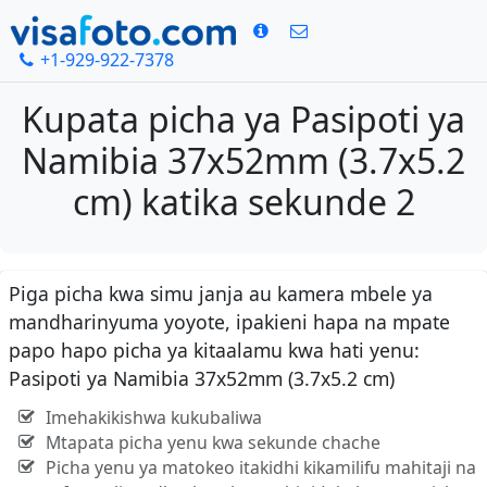
+1-929-922-7378
Kupata picha ya Pasipoti ya
Namibia 37x52mm (3.7x5.2
cm) katika sekunde 2
Piga picha kwa simu janja au kamera mbele ya
mandharinyuma yoyote, ipakieni hapa na mpate
papo hapo picha ya kitaalamu kwa hati yenu:
Pasipoti ya Namibia 37x52mm (3.7x5.2 cm)
Imehakikishwa kukubaliwa
Mtapata picha yenu kwa sekunde chache
Picha yenu ya matokeo itakidhi kikamilifu mahitaji na