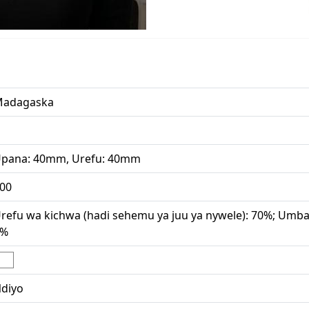
adagaska
pana: 40mm, Urefu: 40mm
00
refu wa kichwa (hadi sehemu ya juu ya nywele): 70%; Umbali
8%
diyo