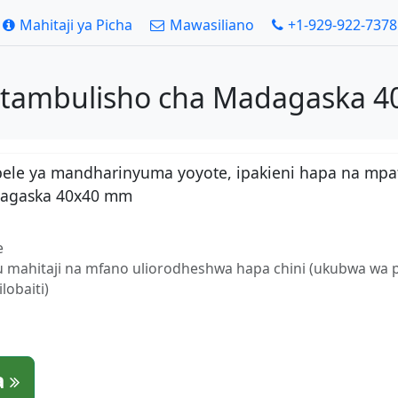
Mahitaji ya Picha
Mawasiliano
+1-929-922-7378
kitambulisho cha Madagaska 
bele ya mandharinyuma yoyote, ipakieni hapa na mpa
adagaska 40x40 mm
e
fu mahitaji na mfano uliorodheshwa hapa chini (ukubwa wa 
obaiti)
a