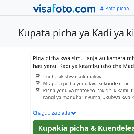
Pata picha
Kupata picha ya Kadi ya 
Piga picha kwa simu janja au kamera m
hati yenu: Kadi ya kitambulisho cha M
Imehakikishwa kukubaliwa
Mtapata picha yenu kwa sekunde chach
Picha yenu ya matokeo itakidhi kikamili
rangi ya mandharinyuma, ukubwa kwa kil
Chaguo za ziada
Kupakia picha & Kuendele