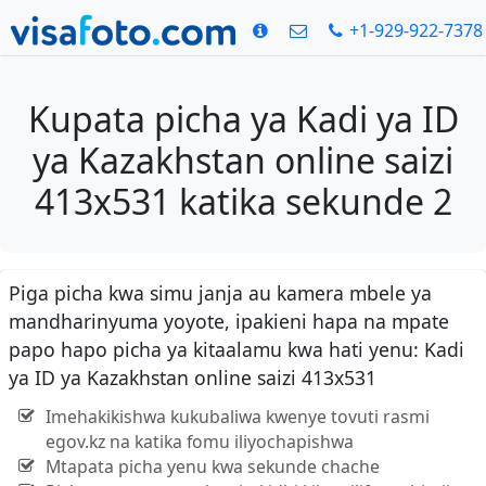
+1-929-922-7378
Kupata picha ya Kadi ya ID
ya Kazakhstan online saizi
413x531 katika sekunde 2
Piga picha kwa simu janja au kamera mbele ya
mandharinyuma yoyote, ipakieni hapa na mpate
papo hapo picha ya kitaalamu kwa hati yenu: Kadi
ya ID ya Kazakhstan online saizi 413x531
Imehakikishwa kukubaliwa kwenye tovuti rasmi
egov.kz na katika fomu iliyochapishwa
Mtapata picha yenu kwa sekunde chache