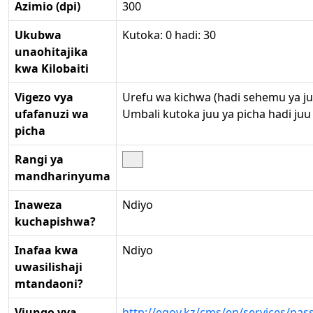
Azimio (dpi)
300
Ukubwa
Kutoka: 0 hadi: 30
unaohitajika
kwa Kilobaiti
Vigezo vya
Urefu wa kichwa (hadi sehemu ya ju
ufafanuzi wa
Umbali kutoka juu ya picha hadi ju
picha
Rangi ya
mandharinyuma
Inaweza
Ndiyo
kuchapishwa?
Inafaa kwa
Ndiyo
uwasilishaji
mtandaoni?
Viungo vya
http://egov.kz/cms/en/services/pa