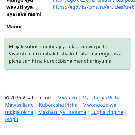
wavuti vya
https://egov.kz/cms/ru/articles/tr
nyaraka rasmi
Maoni
Msijali kuhusu mahitaji ya ukubwa wa picha.
Visafoto.com inahakikisha kufuata. Inatengeneza
picha sahihi na kurekebisha mandharinyuma.
© 2026 Visafoto.com |
Mwanzo
|
Mahitaji ya Picha
|
Mawasiliano
|
Kuboresha Picha
|
Mwongozo wa
mpiga picha
|
Masharti ya Huduma
|
Lugha zingine
|
Blogu