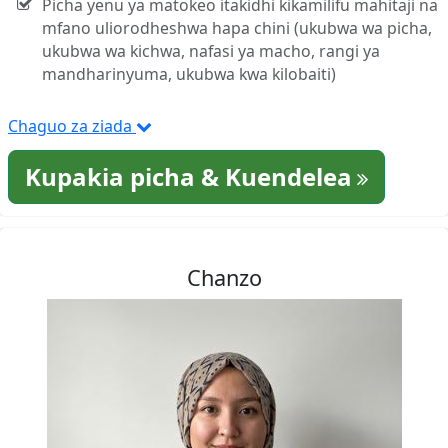
Picha yenu ya matokeo itakidhi kikamilifu mahitaji na
mfano uliorodheshwa hapa chini (ukubwa wa picha,
ukubwa wa kichwa, nafasi ya macho, rangi ya
mandharinyuma, ukubwa kwa kilobaiti)
Chaguo za ziada
Kupakia picha & Kuendelea
Chanzo