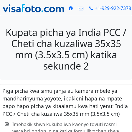
+1-929-922-7378
Kupata picha ya India PCC /
Cheti cha kuzaliwa 35x35
mm (3.5x3.5 cm) katika
sekunde 2
Piga picha kwa simu janja au kamera mbele ya
mandharinyuma yoyote, ipakieni hapa na mpate
papo hapo picha ya kitaalamu kwa hati yenu: India
PCC / Cheti cha kuzaliwa 35x35 mm (3.5x3.5 cm)
Imehakikishwa kukubaliwa kwenye tovuti rasmi
www.hcilondon.in na katika fomu iliyochapishwa