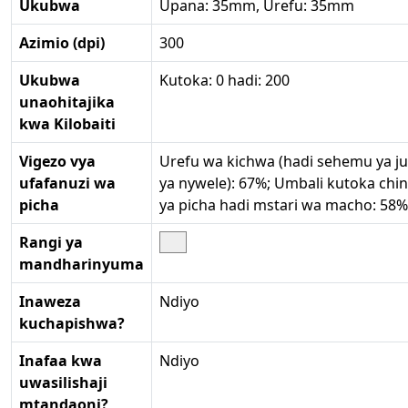
Ukubwa
Upana: 35mm, Urefu: 35mm
Azimio (dpi)
300
Ukubwa
Kutoka: 0 hadi: 200
unaohitajika
kwa Kilobaiti
Vigezo vya
Urefu wa kichwa (hadi sehemu ya j
ufafanuzi wa
ya nywele): 67%; Umbali kutoka chin
picha
ya picha hadi mstari wa macho: 58%
Rangi ya
mandharinyuma
Inaweza
Ndiyo
kuchapishwa?
Inafaa kwa
Ndiyo
uwasilishaji
mtandaoni?