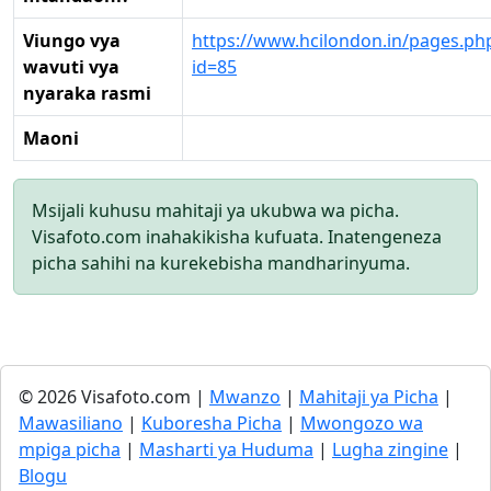
Viungo vya
https://www.hcilondon.in/pages.ph
wavuti vya
id=85
nyaraka rasmi
Maoni
Msijali kuhusu mahitaji ya ukubwa wa picha.
Visafoto.com inahakikisha kufuata. Inatengeneza
picha sahihi na kurekebisha mandharinyuma.
© 2026 Visafoto.com |
Mwanzo
|
Mahitaji ya Picha
|
Mawasiliano
|
Kuboresha Picha
|
Mwongozo wa
mpiga picha
|
Masharti ya Huduma
|
Lugha zingine
|
Blogu