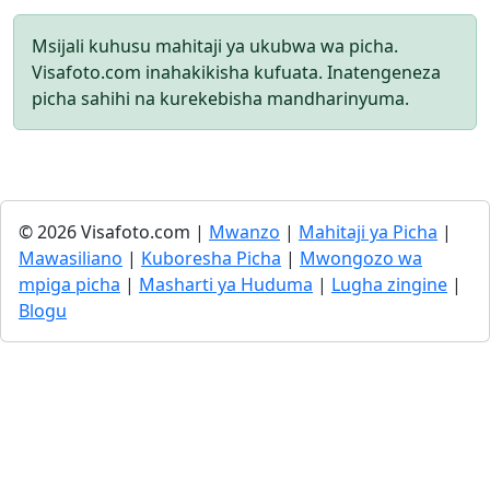
Msijali kuhusu mahitaji ya ukubwa wa picha.
Visafoto.com inahakikisha kufuata. Inatengeneza
picha sahihi na kurekebisha mandharinyuma.
© 2026 Visafoto.com |
Mwanzo
|
Mahitaji ya Picha
|
Mawasiliano
|
Kuboresha Picha
|
Mwongozo wa
mpiga picha
|
Masharti ya Huduma
|
Lugha zingine
|
Blogu