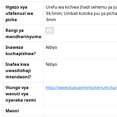
Vigezo vya
Urefu wa kichwa (hadi sehemu ya ju
ufafanuzi wa
34.5mm; Umbali kutoka juu ya picha 
picha
3mm
Rangi ya
mandharinyuma
Inaweza
Ndiyo
kuchapishwa?
Inafaa kwa
Ndiyo
uwasilishaji
mtandaoni?
Viungo vya
http://www.kulugyminiszterium.hu/
wavuti vya
nyaraka rasmi
Maoni