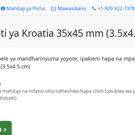
Mahitaji ya Picha
Mawasiliano
+1-929-922-7378
ti ya Kroatia 35x45 mm (3.5x4
bele ya mandharinyuma yoyote, ipakieni hapa na mpa
(3.5x4.5 cm)
e
fu mahitaji na mfano uliorodheshwa hapa chini (ukubwa wa 
obaiti)
a