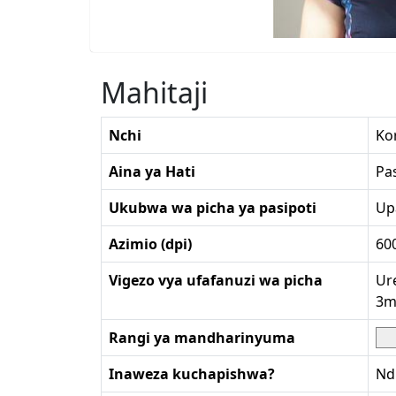
Mahitaji
Nchi
Ko
Aina ya Hati
Pas
Ukubwa wa picha ya pasipoti
Up
Azimio (dpi)
60
Vigezo vya ufafanuzi wa picha
Ur
3
Rangi ya mandharinyuma
Inaweza kuchapishwa?
Nd