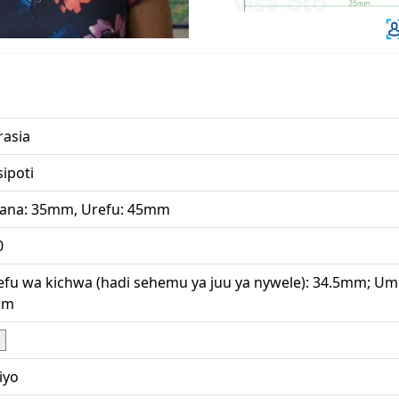
rasia
ipoti
ana: 35mm, Urefu: 45mm
0
efu wa kichwa (hadi sehemu ya juu ya nywele): 34.5mm; Umba
mm
iyo