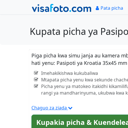
Pata picha
Kupata picha ya Pasipo
Piga picha kwa simu janja au kamera m
hati yenu: Pasipoti ya Kroatia 35x45 mm 
Imehakikishwa kukubaliwa
Mtapata picha yenu kwa sekunde chach
Picha yenu ya matokeo itakidhi kikamili
rangi ya mandharinyuma, ukubwa kwa kil
Chaguo za ziada
Kupakia picha & Kuendele