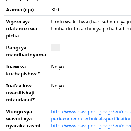
Azimio (dpi)
300
Vigezo vya
Urefu wa kichwa (hadi sehemu ya j
ufafanuzi wa
Umbali kutoka chini ya picha hadi
picha
Rangi ya
mandharinyuma
Inaweza
Ndiyo
kuchapishwa?
Inafaa kwa
Ndiyo
uwasilishaji
mtandaoni?
Viungo vya
http://www.passport.gov.gr/en/npc
wavuti vya
periexomeno/technical-specificatio
nyaraka rasmi
http://www.passport.gov.gr/en/do