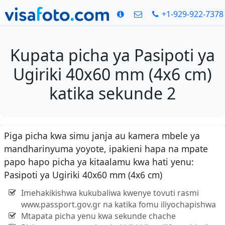
+1-929-922-7378
Kupata picha ya Pasipoti ya
Ugiriki 40x60 mm (4x6 cm)
katika sekunde 2
Piga picha kwa simu janja au kamera mbele ya
mandharinyuma yoyote, ipakieni hapa na mpate
papo hapo picha ya kitaalamu kwa hati yenu:
Pasipoti ya Ugiriki 40x60 mm (4x6 cm)
Imehakikishwa kukubaliwa kwenye tovuti rasmi
www.passport.gov.gr na katika fomu iliyochapishwa
Mtapata picha yenu kwa sekunde chache