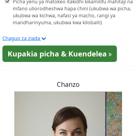
Picha yenu ya matokeo itakidhi kikamilifu mahitaji na
mfano uliorodheshwa hapa chini (ukubwa wa picha,
ukubwa wa kichwa, nafasi ya macho, rangi ya
mandharinyuma, ukubwa kwa kilobaiti)
Chaguo za ziada
Kupakia picha & Kuendelea
Chanzo