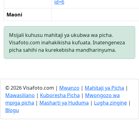
id=6
Maoni
Msijali kuhusu mahitaji ya ukubwa wa picha.
Visafoto.com inahakikisha kufuata. Inatengeneza
picha sahihi na kurekebisha mandharinyuma.
© 2026 Visafoto.com |
Mwanzo
|
Mahitaji ya Picha
|
Mawasiliano
|
Kuboresha Picha
|
Mwongozo wa
mpiga picha
|
Masharti ya Huduma
|
Lugha zingine
|
Blogu