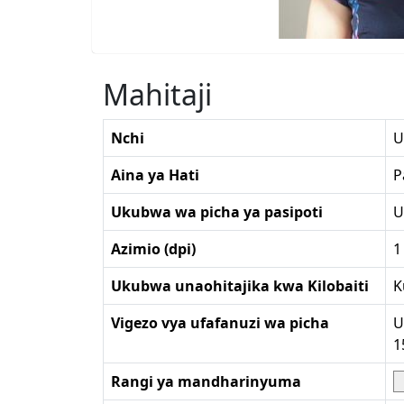
Mahitaji
Nchi
U
Aina ya Hati
P
Ukubwa wa picha ya pasipoti
U
Azimio (dpi)
1
Ukubwa unaohitajika kwa Kilobaiti
K
Vigezo vya ufafanuzi wa picha
U
1
Rangi ya mandharinyuma