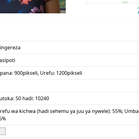
ingereza
asipoti
pana: 900pikseli, Urefu: 1200pikseli
utoka: 50 hadi: 10240
refu wa kichwa (hadi sehemu ya juu ya nywele): 55%; Umbali
5%