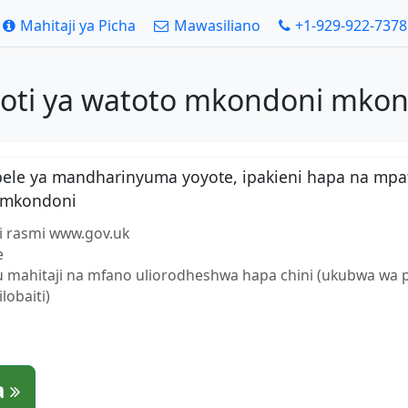
Mahitaji ya Picha
Mawasiliano
+1-929-922-7378
poti ya watoto mkondoni mkon
bele ya mandharinyuma yoyote, ipakieni hapa na mpa
i mkondoni
i rasmi www.gov.uk
e
fu mahitaji na mfano uliorodheshwa hapa chini (ukubwa wa 
obaiti)
a