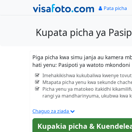
Pata picha
Kupata picha ya Pasi
Piga picha kwa simu janja au kamera m
hati yenu: Pasipoti ya watoto mkondon
Imehakikishwa kukubaliwa kwenye tovut
Mtapata picha yenu kwa sekunde chach
Picha yenu ya matokeo itakidhi kikamili
rangi ya mandharinyuma, ukubwa kwa kil
Chaguo za ziada
Kupakia picha & Kuendele