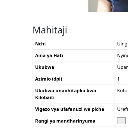
Mahitaji
Nchi
Uing
Aina ya Hati
Nyin
Ukubwa
Upana
Azimio (dpi)
1
Ukubwa unaohitajika kwa
Kutok
Kilobaiti
Vigezo vya ufafanuzi wa picha
Uref
Rangi ya mandharinyuma