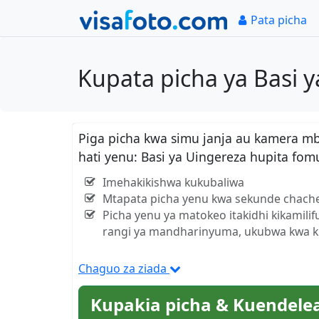
Pata picha
Kupata picha ya Basi 
Piga picha kwa simu janja au kamera m
hati yenu: Basi ya Uingereza hupita fo
Imehakikishwa kukubaliwa
Mtapata picha yenu kwa sekunde chach
Picha yenu ya matokeo itakidhi kikamili
rangi ya mandharinyuma, ukubwa kwa kil
Chaguo za ziada
Kupakia picha & Kuendele