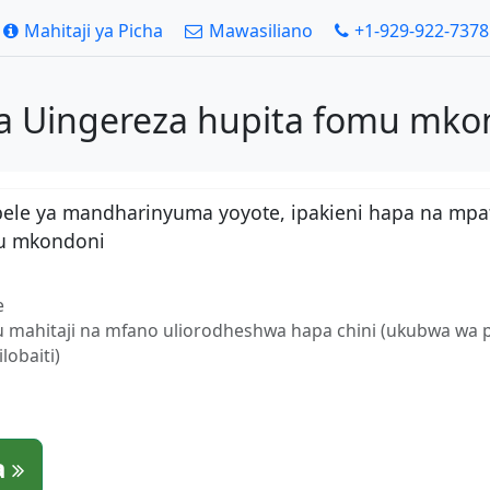
Mahitaji ya Picha
Mawasiliano
+1-929-922-7378
ya Uingereza hupita fomu mko
bele ya mandharinyuma yoyote, ipakieni hapa na mpa
mu mkondoni
e
fu mahitaji na mfano uliorodheshwa hapa chini (ukubwa wa 
obaiti)
a