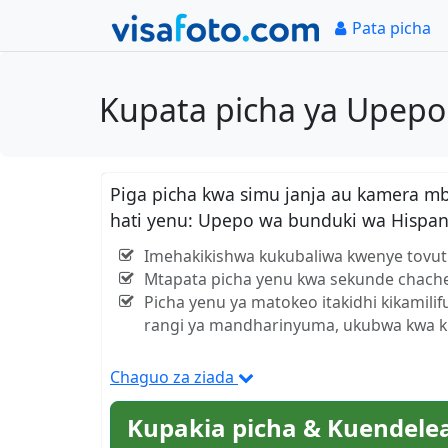
Pata picha
Kupata picha ya Upepo
Piga picha kwa simu janja au kamera m
hati yenu: Upepo wa bunduki wa Hispa
Imehakikishwa kukubaliwa kwenye tovuti
Mtapata picha yenu kwa sekunde chach
Picha yenu ya matokeo itakidhi kikamili
rangi ya mandharinyuma, ukubwa kwa kil
Chaguo za ziada
Kupakia picha & Kuendele