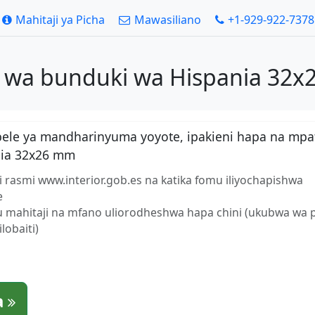
Mahitaji ya Picha
Mawasiliano
+1-929-922-7378
 wa bunduki wa Hispania 32x
bele ya mandharinyuma yoyote, ipakieni hapa na mpa
nia 32x26 mm
 rasmi www.interior.gob.es na katika fomu iliyochapishwa
e
fu mahitaji na mfano uliorodheshwa hapa chini (ukubwa wa 
obaiti)
a