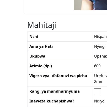
Mahitaji
Nchi
Hispan
Aina ya Hati
Nyingi
Ukubwa
Upana:
Azimio (dpi)
600
Vigezo vya ufafanuzi wa picha
Urefu 
2mm
Rangi ya mandharinyuma
Inaweza kuchapishwa?
Ndiyo