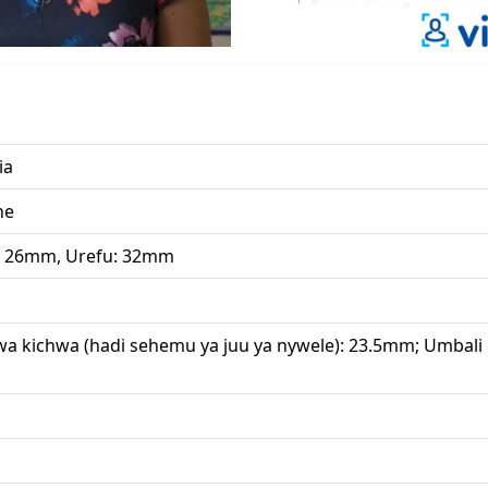
ia
ne
 26mm, Urefu: 32mm
wa kichwa (hadi sehemu ya juu ya nywele): 23.5mm; Umbali k