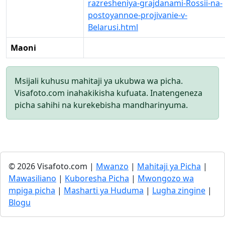
razresheniya-grajdanami-Rossii-na-
postoyannoe-projivanie-v-
Belarusi.html
Maoni
Msijali kuhusu mahitaji ya ukubwa wa picha.
Visafoto.com inahakikisha kufuata. Inatengeneza
picha sahihi na kurekebisha mandharinyuma.
© 2026 Visafoto.com |
Mwanzo
|
Mahitaji ya Picha
|
Mawasiliano
|
Kuboresha Picha
|
Mwongozo wa
mpiga picha
|
Masharti ya Huduma
|
Lugha zingine
|
Blogu