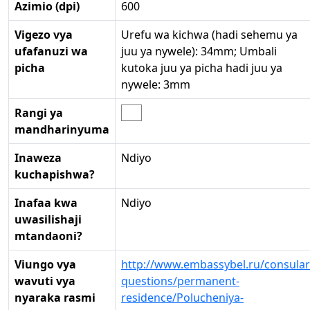
Azimio (dpi)
600
Vigezo vya
Urefu wa kichwa (hadi sehemu ya
ufafanuzi wa
juu ya nywele): 34mm; Umbali
picha
kutoka juu ya picha hadi juu ya
nywele: 3mm
Rangi ya
mandharinyuma
Inaweza
Ndiyo
kuchapishwa?
Inafaa kwa
Ndiyo
uwasilishaji
mtandaoni?
Viungo vya
http://www.embassybel.ru/consular
wavuti vya
questions/permanent-
nyaraka rasmi
residence/Polucheniya-