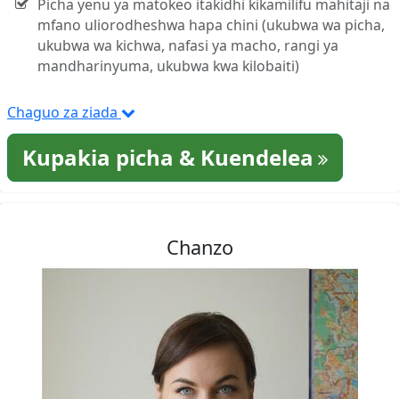
Picha yenu ya matokeo itakidhi kikamilifu mahitaji na
mfano uliorodheshwa hapa chini (ukubwa wa picha,
ukubwa wa kichwa, nafasi ya macho, rangi ya
mandharinyuma, ukubwa kwa kilobaiti)
Chaguo za ziada
Kupakia picha & Kuendelea
Chanzo