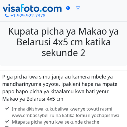
+1-929-922-7378
Kupata picha ya Makao ya
Belarusi 4x5 cm katika
sekunde 2
Piga picha kwa simu janja au kamera mbele ya
mandharinyuma yoyote, ipakieni hapa na mpate
papo hapo picha ya kitaalamu kwa hati yenu:
Makao ya Belarusi 4x5 cm
Imehakikishwa kukubaliwa kwenye tovuti rasmi
www.embassybel.ru na katika fomu iliyochapishwa
Mtapata picha yenu kwa sekunde chache