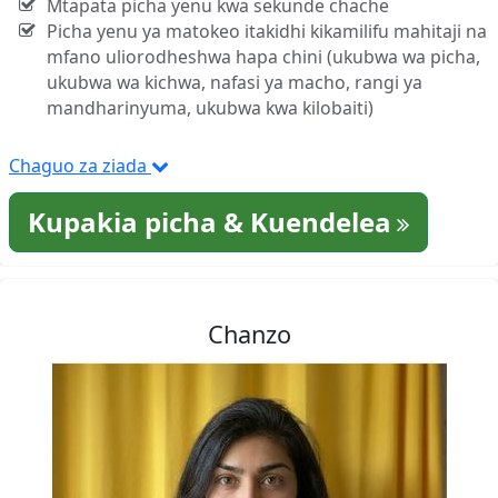
Mtapata picha yenu kwa sekunde chache
Picha yenu ya matokeo itakidhi kikamilifu mahitaji na
mfano uliorodheshwa hapa chini (ukubwa wa picha,
ukubwa wa kichwa, nafasi ya macho, rangi ya
mandharinyuma, ukubwa kwa kilobaiti)
Chaguo za ziada
Kupakia picha & Kuendelea
Chanzo