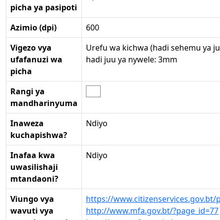
picha ya pasipoti
Azimio (dpi)
600
Vigezo vya
Urefu wa kichwa (hadi sehemu ya ju
ufafanuzi wa
hadi juu ya nywele: 3mm
picha
Rangi ya
mandharinyuma
Inaweza
Ndiyo
kuchapishwa?
Inafaa kwa
Ndiyo
uwasilishaji
mtandaoni?
Viungo vya
https://www.citizenservices.gov.bt/
wavuti vya
http://www.mfa.gov.bt/?page_id=77