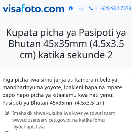
+1-929-922-7378
Kupata picha ya Pasipoti ya
Bhutan 45x35mm (4.5x3.5
cm) katika sekunde 2
Piga picha kwa simu janja au kamera mbele ya
mandharinyuma yoyote, ipakieni hapa na mpate
papo hapo picha ya kitaalamu kwa hati yenu:
Pasipoti ya Bhutan 45x35mm (4.5x3.5 cm)
Imehakikishwa kukubaliwa kwenye tovuti rasmi
www.citizenservices.gov.bt na katika fomu
iliyochapishwa