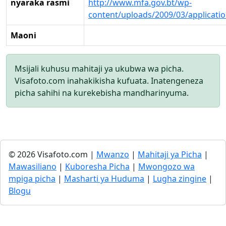
nyaraka rasmi
http://www.mfa.gov.bt/wp-
content/uploads/2009/03/applicat
Maoni
Msijali kuhusu mahitaji ya ukubwa wa picha.
Visafoto.com inahakikisha kufuata. Inatengeneza
picha sahihi na kurekebisha mandharinyuma.
© 2026 Visafoto.com |
Mwanzo
|
Mahitaji ya Picha
|
Mawasiliano
|
Kuboresha Picha
|
Mwongozo wa
mpiga picha
|
Masharti ya Huduma
|
Lugha zingine
|
Blogu