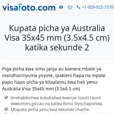
+1-929-922-7378
Kupata picha ya Australia
Visa 35x45 mm (3.5x4.5 cm)
katika sekunde 2
Piga picha kwa simu janja au kamera mbele ya
mandharinyuma yoyote, ipakieni hapa na mpate
papo hapo picha ya kitaalamu kwa hati yenu:
Australia Visa 35x45 mm (3.5x4.5 cm)
Imehakikishwa kukubaliwa kwenye tovuti rasmi
www.immi.gov.au na katika fomu iliyochapishwa
Mtapata picha yenu kwa sekunde chache