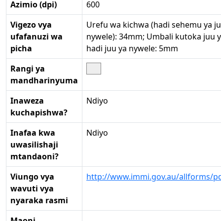
Azimio (dpi)
600
Vigezo vya
Urefu wa kichwa (hadi sehemu ya ju
ufafanuzi wa
nywele): 34mm; Umbali kutoka juu y
picha
hadi juu ya nywele: 5mm
Rangi ya
mandharinyuma
Inaweza
Ndiyo
kuchapishwa?
Inafaa kwa
Ndiyo
uwasilishaji
mtandaoni?
Viungo vya
http://www.immi.gov.au/allforms/p
wavuti vya
nyaraka rasmi
Maoni