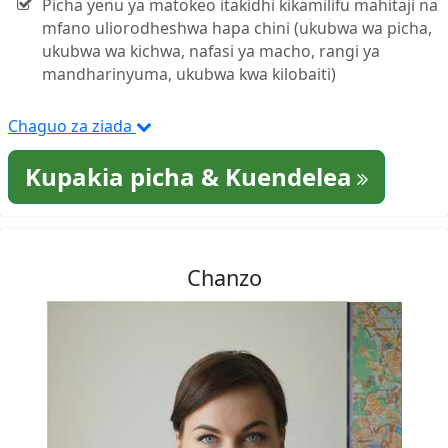
Picha yenu ya matokeo itakidhi kikamilifu mahitaji na
mfano uliorodheshwa hapa chini (ukubwa wa picha,
ukubwa wa kichwa, nafasi ya macho, rangi ya
mandharinyuma, ukubwa kwa kilobaiti)
Chaguo za ziada
Kupakia picha & Kuendelea
Chanzo