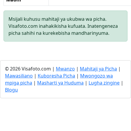
Msijali kuhusu mahitaji ya ukubwa wa picha.
Visafoto.com inahakikisha kufuata. Inatengeneza
picha sahihi na kurekebisha mandharinyuma.
© 2026 Visafoto.com |
Mwanzo
|
Mahitaji ya Picha
|
Mawasiliano
|
Kuboresha Picha
|
Mwongozo wa
mpiga picha
|
Masharti ya Huduma
|
Lugha zingine
|
Blogu