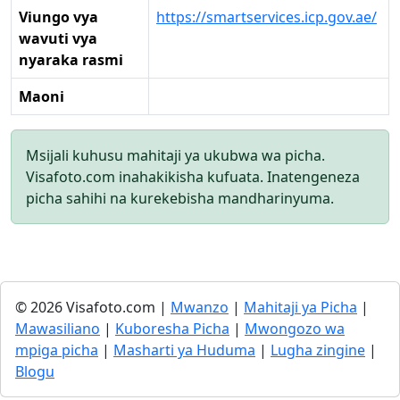
Viungo vya
https://smartservices.icp.gov.ae/
wavuti vya
nyaraka rasmi
Maoni
Msijali kuhusu mahitaji ya ukubwa wa picha.
Visafoto.com inahakikisha kufuata. Inatengeneza
picha sahihi na kurekebisha mandharinyuma.
© 2026 Visafoto.com |
Mwanzo
|
Mahitaji ya Picha
|
Mawasiliano
|
Kuboresha Picha
|
Mwongozo wa
mpiga picha
|
Masharti ya Huduma
|
Lugha zingine
|
Blogu