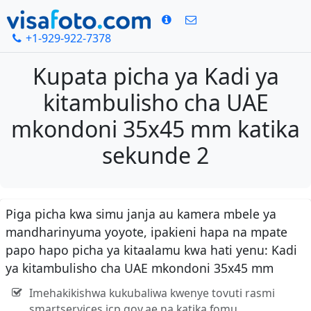
+1-929-922-7378
Kupata picha ya Kadi ya
kitambulisho cha UAE
mkondoni 35x45 mm katika
sekunde 2
Piga picha kwa simu janja au kamera mbele ya
mandharinyuma yoyote, ipakieni hapa na mpate
papo hapo picha ya kitaalamu kwa hati yenu: Kadi
ya kitambulisho cha UAE mkondoni 35x45 mm
Imehakikishwa kukubaliwa kwenye tovuti rasmi
smartservices.icp.gov.ae na katika fomu